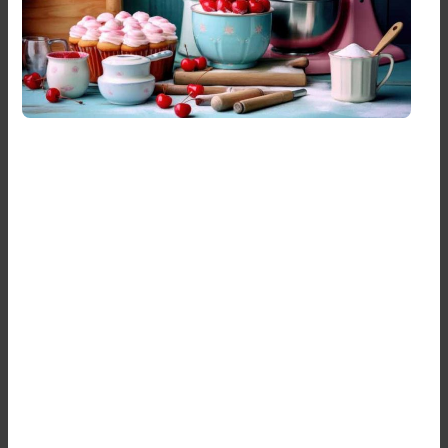
Au cœur d’une réalisation culinaire réussie, les équipements
sont un atout indispensable dans la cuisine des amoureux
de la pâtisserie. Dans cet article, vous trouverez les outils
indispensables à posséder pour sublimer vos recettes
préférées et régaler les papilles.
Les moules : à chaque création
sa forme
Diversifier ses récipes peut être infiniment agréable avec
toute une panoplie de moules ! Les incontournables du
milieu de la pâtisserie, ces ustensiles vous permettront de